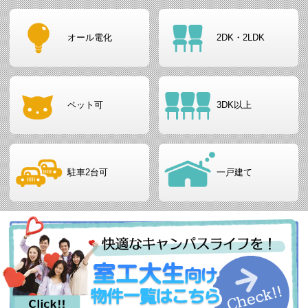
苫小牧市新開町
室蘭
2
6,000
3
万
円
築31年
築