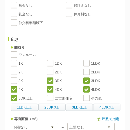
敷金なし
保証金なし
礼金なし
仲介料なし
仲介料半額以下
広さ
間取り
ワンルーム
1K
1DK
1LDK
2K
2DK
2LDK
3K
3DK
3LDK
4K
4DK
4LDK
5DK以上
二世帯住宅
その他
1LDK
2LDK
3LDK
4LDK
以上
以上
以上
以上
専有面積
（m²）
坪数で指定
～