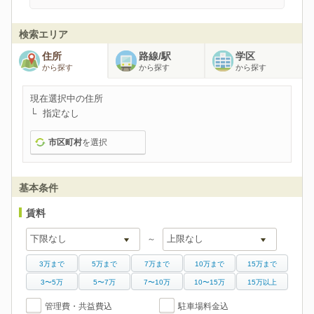
検索エリア
住所
路線/駅
学区
から探す
から探す
から探す
現在選択中の住所
指定なし
市区町村
を選択
基本条件
賃料
～
3万まで
5万まで
7万まで
10万まで
15万まで
3〜5万
5〜7万
7〜10万
10〜15万
15万以上
管理費・共益費込
駐車場料金込