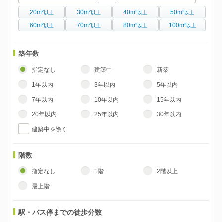
20m²
30m²
40m²
50m²
以上
以上
以上
以上
60m²
70m²
80m²
100m²
以上
以上
以上
以上
築年数
指定なし
建築中
新築
1年以内
3年以内
5年以内
7年以内
10年以内
15年以内
20年以内
25年以内
30年以内
建築中を除く
階数
指定なし
1階
2階以上
最上階
駅・バス停までの徒歩分数