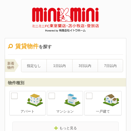
賃貸物件
を探す
新着
指定なし
1日以内
3日以内
7日以内
物件
物件種別
アパート
マンション
一戸建て
もっと見る