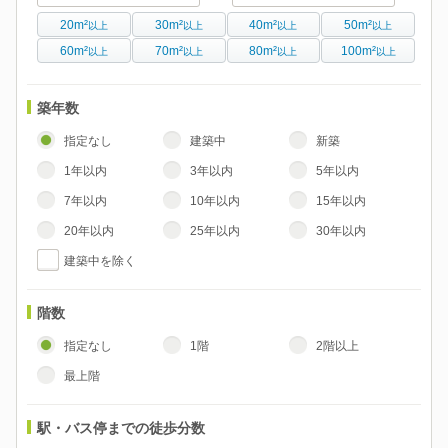
20m²
30m²
40m²
50m²
以上
以上
以上
以上
60m²
70m²
80m²
100m²
以上
以上
以上
以上
築年数
指定なし
建築中
新築
1年以内
3年以内
5年以内
7年以内
10年以内
15年以内
20年以内
25年以内
30年以内
建築中を除く
階数
指定なし
1階
2階以上
最上階
駅・バス停までの徒歩分数