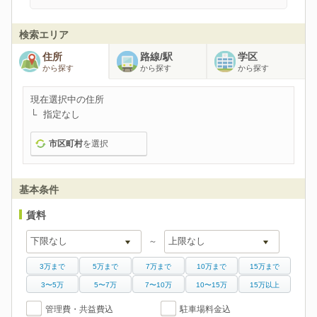
検索エリア
住所
路線/駅
学区
から探す
から探す
から探す
現在選択中の住所
指定なし
市区町村
を選択
基本条件
賃料
～
3万まで
5万まで
7万まで
10万まで
15万まで
3〜5万
5〜7万
7〜10万
10〜15万
15万以上
管理費・共益費込
駐車場料金込