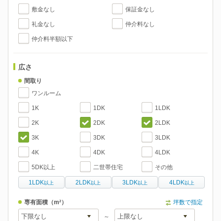
敷金なし
保証金なし
礼金なし
仲介料なし
仲介料半額以下
広さ
間取り
ワンルーム
1K
1DK
1LDK
2K
2DK
2LDK
3K
3DK
3LDK
4K
4DK
4LDK
5DK以上
二世帯住宅
その他
1LDK
2LDK
3LDK
4LDK
以上
以上
以上
以上
専有面積
（m²）
坪数で指定
～