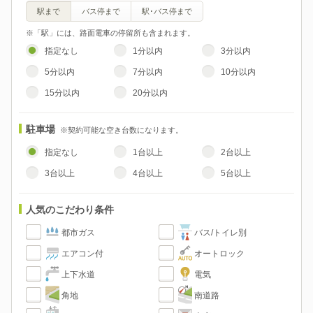
駅まで
バス停まで
駅･バス停まで
※「駅」には、路面電車の停留所も含まれます。
指定なし
1分以内
3分以内
5分以内
7分以内
10分以内
15分以内
20分以内
駐車場
※契約可能な空き台数になります。
指定なし
1台以上
2台以上
3台以上
4台以上
5台以上
人気のこだわり条件
都市ガス
バス/トイレ別
エアコン付
オートロック
上下水道
電気
角地
南道路