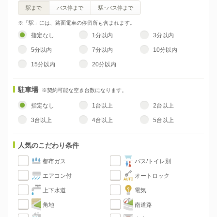
駅まで
バス停まで
駅･バス停まで
※「駅」には、路面電車の停留所も含まれます。
指定なし
1分以内
3分以内
5分以内
7分以内
10分以内
15分以内
20分以内
駐車場
※契約可能な空き台数になります。
指定なし
1台以上
2台以上
3台以上
4台以上
5台以上
人気のこだわり条件
都市ガス
バス/トイレ別
エアコン付
オートロック
上下水道
電気
角地
南道路