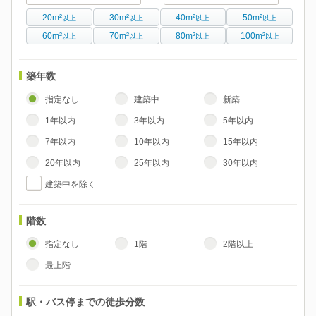
20m²
30m²
40m²
50m²
以上
以上
以上
以上
60m²
70m²
80m²
100m²
以上
以上
以上
以上
築年数
指定なし
建築中
新築
1年以内
3年以内
5年以内
7年以内
10年以内
15年以内
20年以内
25年以内
30年以内
建築中を除く
階数
指定なし
1階
2階以上
最上階
駅・バス停までの徒歩分数