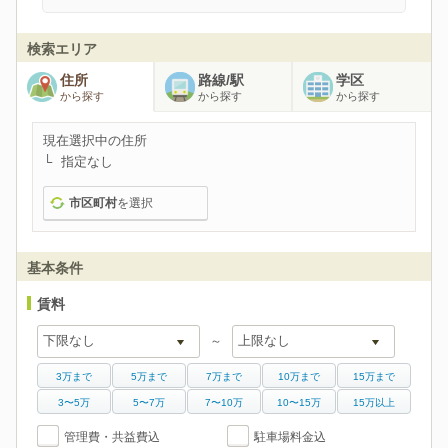
検索エリア
住所
路線/駅
学区
から探す
から探す
から探す
現在選択中の住所
指定なし
市区町村
を選択
基本条件
賃料
～
3万まで
5万まで
7万まで
10万まで
15万まで
3〜5万
5〜7万
7〜10万
10〜15万
15万以上
管理費・共益費込
駐車場料金込