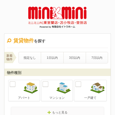
賃貸物件
を探す
新着
指定なし
1日以内
3日以内
7日以内
物件
物件種別
アパート
マンション
一戸建て
もっと見る