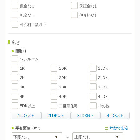
敷金なし
保証金なし
礼金なし
仲介料なし
仲介料半額以下
広さ
間取り
ワンルーム
1K
1DK
1LDK
2K
2DK
2LDK
3K
3DK
3LDK
4K
4DK
4LDK
5DK以上
二世帯住宅
その他
1LDK
2LDK
3LDK
4LDK
以上
以上
以上
以上
専有面積
（m²）
坪数で指定
～