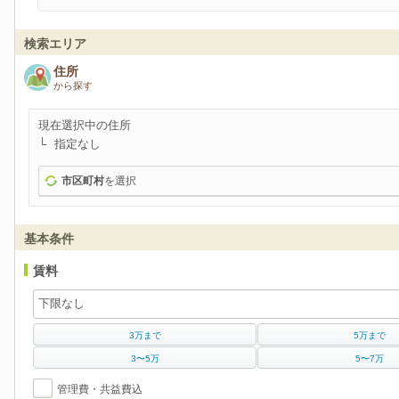
検索エリア
住所
から探す
現在選択中の住所
指定なし
市区町村
を選択
基本条件
賃料
3万まで
5万まで
3〜5万
5〜7万
管理費・共益費込