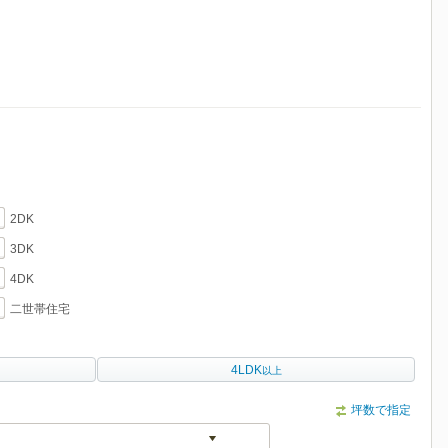
2DK
3DK
4DK
二世帯住宅
4LDK
以上
坪数で指定