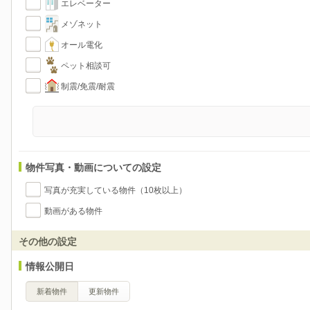
エレベーター
メゾネット
オール電化
ペット相談可
制震/免震/耐震
物件写真・動画についての設定
写真が充実している物件（10枚以上）
動画がある物件
その他の設定
情報公開日
新着物件
更新物件