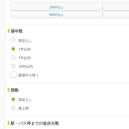
20m²
以上
60m²
以上
築年数
指定なし
1年以内
7年以内
20年以内
建築中を除く
階数
指定なし
最上階
駅・バス停までの徒歩分数