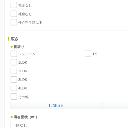
敷金なし
礼金なし
仲介料半額以下
広さ
間取り
ワンルーム
1K
1LDK
2LDK
3LDK
4LDK
その他
1LDK
以上
専有面積
（m²）