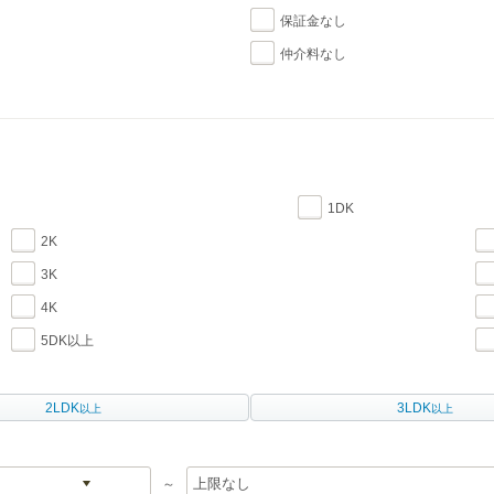
保証金なし
仲介料なし
1DK
2K
3K
4K
5DK以上
2LDK
3LDK
以上
以上
～