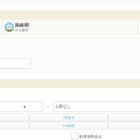
路線/駅
から探す
～
7万まで
7〜10万
駐車場料金込