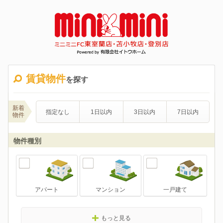
賃貸物件
を探す
新着
指定なし
1日以内
3日以内
7日以内
物件
物件種別
アパート
マンション
一戸建て
もっと見る