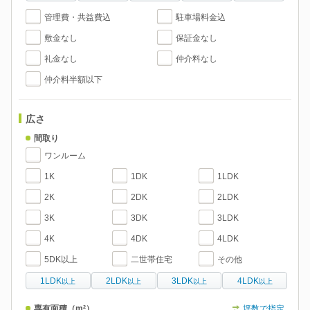
管理費・共益費込
駐車場料金込
敷金なし
保証金なし
礼金なし
仲介料なし
仲介料半額以下
広さ
間取り
ワンルーム
1K
1DK
1LDK
2K
2DK
2LDK
3K
3DK
3LDK
4K
4DK
4LDK
5DK以上
二世帯住宅
その他
1LDK
2LDK
3LDK
4LDK
以上
以上
以上
以上
専有面積
（m²）
坪数で指定