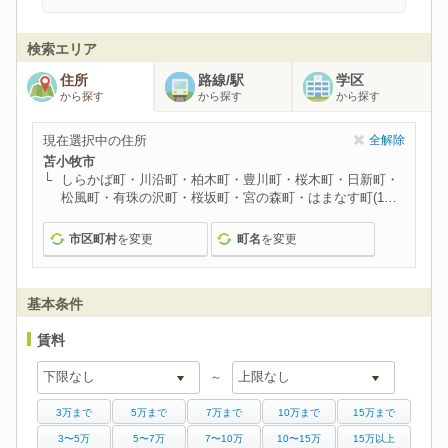
検索エリア
住所
路線/駅
学区
から探す
から探す
から探す
現在選択中の住所
全解除
苫小牧市
しらかば町・川沿町・柏木町・豊川町・桜木町・日新町・
松風町・有珠の沢町・桜坂町・宮の森町・はまなす町(1丁
目)・山手町・北光町・花園町・啓北町・見山町・ときわ
町・澄川町・はまなす町(2丁目)
市区町村
を変更
町名
を変更
基本条件
賃料
～
3万まで
5万まで
7万まで
10万まで
15万まで
3〜5万
5〜7万
7〜10万
10〜15万
15万以上