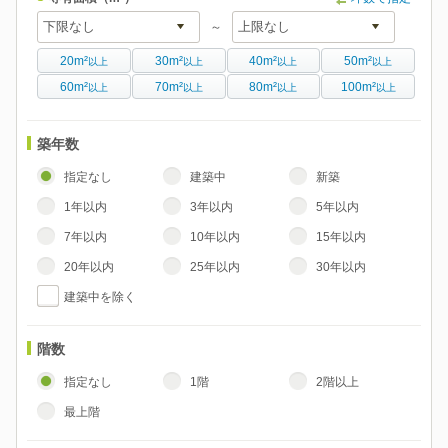
～
20m²
30m²
40m²
50m²
以上
以上
以上
以上
60m²
70m²
80m²
100m²
以上
以上
以上
以上
築年数
指定なし
建築中
新築
1年以内
3年以内
5年以内
7年以内
10年以内
15年以内
20年以内
25年以内
30年以内
建築中を除く
階数
指定なし
1階
2階以上
最上階