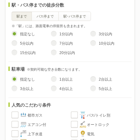
駅・バス停までの徒歩分数
駅まで
バス停まで
駅･バス停まで
※「駅」には、路面電車の停留所も含まれます。
指定なし
1分以内
3分以内
5分以内
7分以内
10分以内
15分以内
20分以内
駐車場
※契約可能な空き台数になります。
指定なし
1台以上
2台以上
3台以上
4台以上
5台以上
人気のこだわり条件
都市ガス
バス/トイレ別
エアコン付
オートロック
上下水道
電気