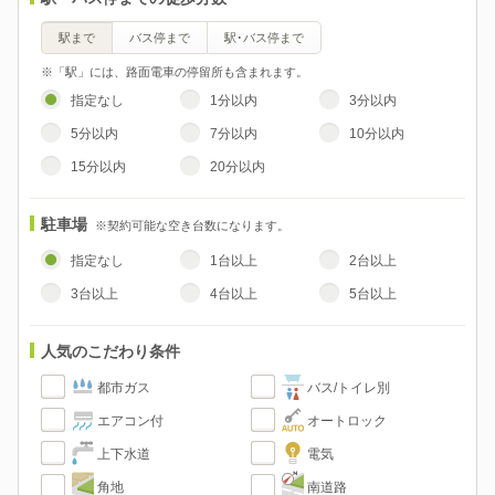
駅まで
バス停まで
駅･バス停まで
※「駅」には、路面電車の停留所も含まれます。
指定なし
1分以内
3分以内
5分以内
7分以内
10分以内
15分以内
20分以内
駐車場
※契約可能な空き台数になります。
指定なし
1台以上
2台以上
3台以上
4台以上
5台以上
人気のこだわり条件
都市ガス
バス/トイレ別
エアコン付
オートロック
上下水道
電気
角地
南道路