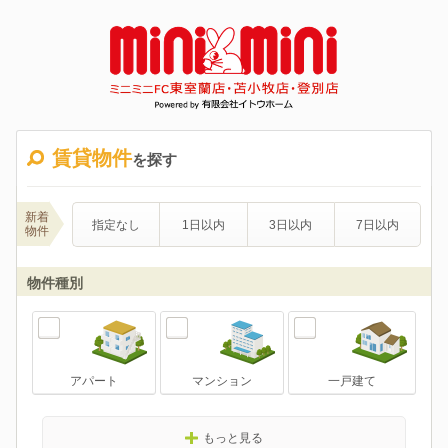
賃貸物件
を探す
新着
指定なし
1日以内
3日以内
7日以内
物件
物件種別
アパート
マンション
一戸建て
もっと見る