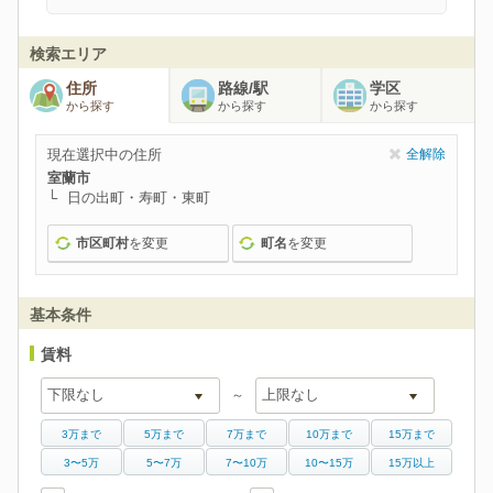
検索エリア
住所
路線/駅
学区
から探す
から探す
から探す
現在選択中の住所
全解除
室蘭市
日の出町・寿町・東町
市区町村
を変更
町名
を変更
基本条件
賃料
～
3万まで
5万まで
7万まで
10万まで
15万まで
3〜5万
5〜7万
7〜10万
10〜15万
15万以上