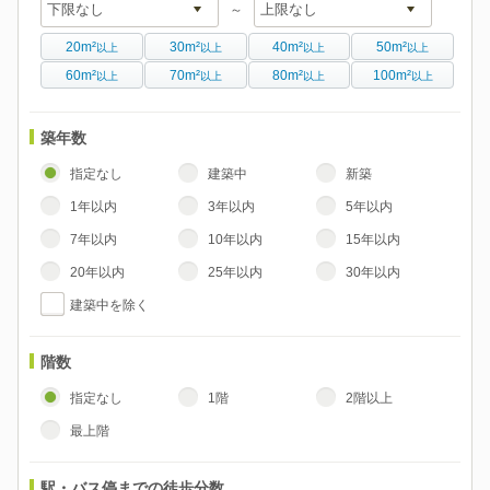
～
20m²
30m²
40m²
50m²
以上
以上
以上
以上
60m²
70m²
80m²
100m²
以上
以上
以上
以上
築年数
指定なし
建築中
新築
1年以内
3年以内
5年以内
7年以内
10年以内
15年以内
20年以内
25年以内
30年以内
建築中を除く
階数
指定なし
1階
2階以上
最上階
駅・バス停までの徒歩分数