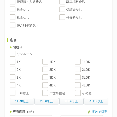
管理費・共益費込
駐車場料金込
敷金なし
保証金なし
礼金なし
仲介料なし
仲介料半額以下
広さ
間取り
ワンルーム
1K
1DK
1LDK
2K
2DK
2LDK
3K
3DK
3LDK
4K
4DK
4LDK
5DK以上
二世帯住宅
その他
1LDK
2LDK
3LDK
4LDK
以上
以上
以上
以上
専有面積
（m²）
坪数で指定