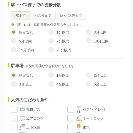
駅・バス停までの徒歩分数
駅まで
バス停まで
駅･バス停まで
※「駅」には、路面電車の停留所も含まれます。
指定なし
1分以内
3分以内
5分以内
7分以内
10分以内
15分以内
20分以内
駐車場
※契約可能な空き台数になります。
指定なし
1台以上
2台以上
3台以上
4台以上
5台以上
人気のこだわり条件
都市ガス
バス/トイレ別
エアコン付
オートロック
上下水道
電気