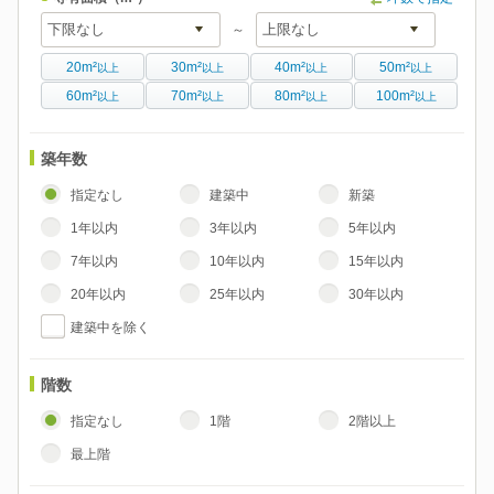
～
20m²
30m²
40m²
50m²
以上
以上
以上
以上
60m²
70m²
80m²
100m²
以上
以上
以上
以上
築年数
指定なし
建築中
新築
1年以内
3年以内
5年以内
7年以内
10年以内
15年以内
20年以内
25年以内
30年以内
建築中を除く
階数
指定なし
1階
2階以上
最上階