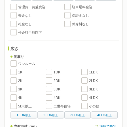
管理費・共益費込
駐車場料金込
敷金なし
保証金なし
礼金なし
仲介料なし
仲介料半額以下
広さ
間取り
ワンルーム
1K
1DK
1LDK
2K
2DK
2LDK
3K
3DK
3LDK
4K
4DK
4LDK
5DK以上
二世帯住宅
その他
1LDK
2LDK
3LDK
4LDK
以上
以上
以上
以上
専有面積
（m²）
坪数で指定