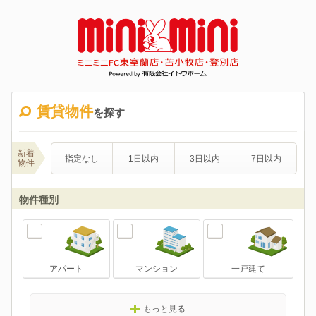
賃貸物件
を探す
新着
指定なし
1日以内
3日以内
7日以内
物件
物件種別
アパート
マンション
一戸建て
もっと見る