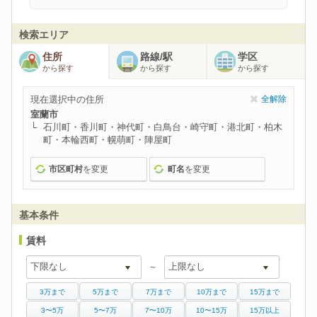
検索エリア
住所
路線/駅
学区
から探す
から探す
から探す
現在選択中の住所
全解除
室蘭市
石川町・香川町・神代町・白鳥台・崎守町・港北町・柏木
町・本輪西町・幌萌町・陣屋町
市区町村
を変更
町名
を変更
基本条件
賃料
～
3万まで
5万まで
7万まで
10万まで
15万まで
3〜5万
5〜7万
7〜10万
10〜15万
15万以上