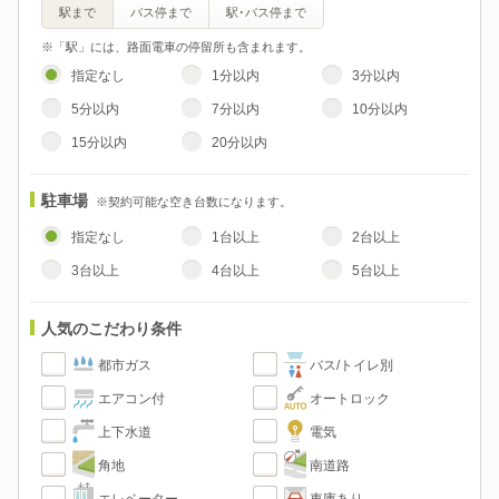
駅まで
バス停まで
駅･バス停まで
※「駅」には、路面電車の停留所も含まれます。
指定なし
1分以内
3分以内
5分以内
7分以内
10分以内
15分以内
20分以内
駐車場
※契約可能な空き台数になります。
指定なし
1台以上
2台以上
3台以上
4台以上
5台以上
人気のこだわり条件
都市ガス
バス/トイレ別
エアコン付
オートロック
上下水道
電気
角地
南道路