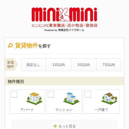
賃貸物件
を探す
新着
指定なし
1日以内
3日以内
7日以内
物件
物件種別
アパート
マンション
一戸建て
もっと見る