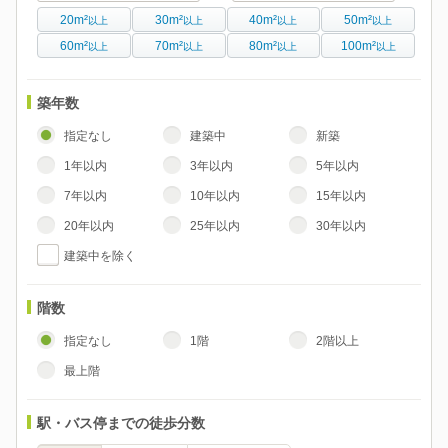
20m²
30m²
40m²
50m²
以上
以上
以上
以上
60m²
70m²
80m²
100m²
以上
以上
以上
以上
築年数
指定なし
建築中
新築
1年以内
3年以内
5年以内
7年以内
10年以内
15年以内
20年以内
25年以内
30年以内
建築中を除く
階数
指定なし
1階
2階以上
最上階
駅・バス停までの徒歩分数