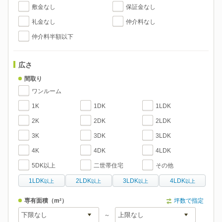
敷金なし
保証金なし
礼金なし
仲介料なし
仲介料半額以下
広さ
間取り
ワンルーム
1K
1DK
1LDK
2K
2DK
2LDK
3K
3DK
3LDK
4K
4DK
4LDK
5DK以上
二世帯住宅
その他
1LDK
2LDK
3LDK
4LDK
以上
以上
以上
以上
専有面積
（m²）
坪数で指定
～