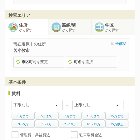
検索エリア
住所
路線/駅
学区
から探す
から探す
から探す
現在選択中の住所
全解除
苫小牧市
市区町村
を変更
町名
を選択
基本条件
賃料
～
3万まで
5万まで
7万まで
10万まで
15万まで
3〜5万
5〜7万
7〜10万
10〜15万
15万以上
管理費・共益費込
駐車場料金込