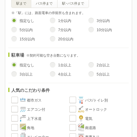
駅まで
バス停まで
駅･バス停まで
※「駅」には、路面電車の停留所も含まれます。
指定なし
1分以内
3分以内
5分以内
7分以内
10分以内
15分以内
20分以内
駐車場
※契約可能な空き台数になります。
指定なし
1台以上
2台以上
3台以上
4台以上
5台以上
人気のこだわり条件
都市ガス
バス/トイレ別
エアコン付
オートロック
上下水道
電気
角地
南道路