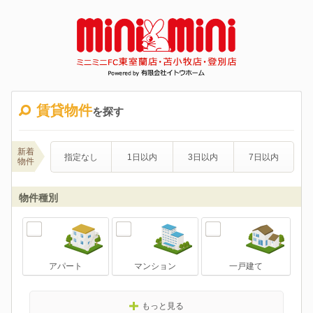
賃貸物件
を探す
新着
指定なし
1日以内
3日以内
7日以内
物件
物件種別
アパート
マンション
一戸建て
もっと見る