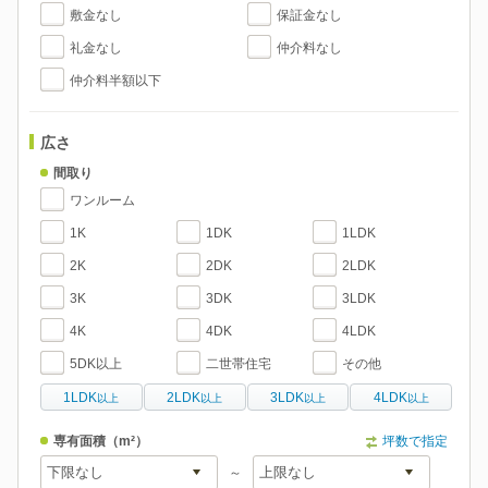
敷金なし
保証金なし
礼金なし
仲介料なし
仲介料半額以下
広さ
間取り
ワンルーム
1K
1DK
1LDK
2K
2DK
2LDK
3K
3DK
3LDK
4K
4DK
4LDK
5DK以上
二世帯住宅
その他
1LDK
2LDK
3LDK
4LDK
以上
以上
以上
以上
専有面積
（m²）
坪数で指定
～