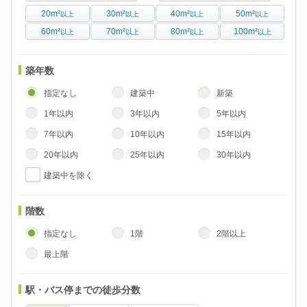
20m²
30m²
40m²
50m²
以上
以上
以上
以上
60m²
70m²
80m²
100m²
以上
以上
以上
以上
築年数
指定なし
建築中
新築
1年以内
3年以内
5年以内
7年以内
10年以内
15年以内
20年以内
25年以内
30年以内
建築中を除く
階数
指定なし
1階
2階以上
最上階
駅・バス停までの徒歩分数