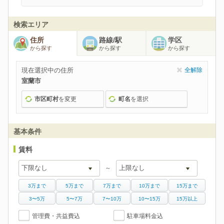
検索エリア
住所
路線/駅
学区
から探す
から探す
から探す
現在選択中の住所
全解除
室蘭市
市区町村
を変更
町名
を選択
基本条件
賃料
～
3万まで
5万まで
7万まで
10万まで
15万まで
3〜5万
5〜7万
7〜10万
10〜15万
15万以上
管理費・共益費込
駐車場料金込